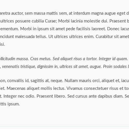
aretra auctor, sem massa mattis sem, at interdum magna augue eget 
t ultrices posuere cubilia Curae; Morbi lacinia molestie dui. Praesent 
ementum. Morbi in ipsum sit amet pede facilisis laoreet. Donec lacus 
ncidunt malesuada tellus. Ut ultrices ultrices enim. Curabitur sit amet
si.
ollicitudin massa. Cras metus. Sed aliquet risus a tortor. Integer id quam
s, venenatis tristique, dignissim in, ultrices sit amet, augue. Proin sodales 
, convallis id, sagittis at, neque. Nullam mauris orci, aliquet et, iaculi
diet. Maecenas aliquet mollis lectus. Vivamus consectetuer risus et to
t. Integer nec odio. Praesent libero. Sed cursus ante dapibus diam. Se
ttis ipsum.