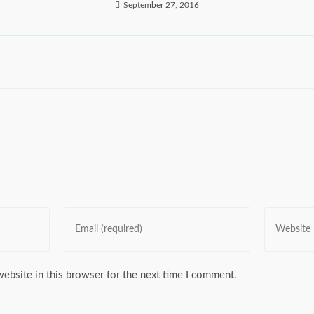
September 27, 2016
Enter
Enter
your
your
email
website
address
URL
ebsite in this browser for the next time I comment.
to
(optional)
comment