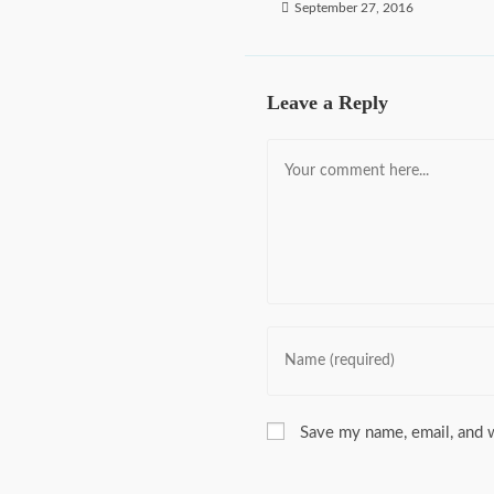
September 27, 2016
Leave a Reply
Comment
Enter
your
name
or
Save my name, email, and w
username
to