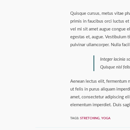
Quisque cursus, metus vitae ph
primis in faucibus orci luctus e
vel mi sit amet augue congue el
egestas et, augue. Vestibulum ti
pulvinar ullamcorper. Nulla facili
Integer lacinia s
Quisque nisl feli
Aenean lectus elit, fermentum non
ut felis in purus aliquam imper
amet, consectetur adipiscing eli
elementum imperdiet. Duis sagi
TAGS
:
STRETCHING
,
YOGA