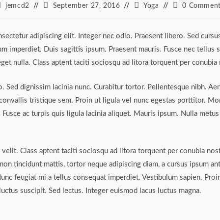
ost
Post
Post
Post
jemcd2
September 27, 2016
Yoga
0 Comment
uthor:
published:
category:
comments:
ectetur adipiscing elit. Integer nec odio. Praesent libero. Sed cursu
m imperdiet. Duis sagittis ipsum. Praesent mauris. Fusce nec tellus
get nulla. Class aptent taciti sociosqu ad litora torquent per conubi
ro. Sed dignissim lacinia nunc. Curabitur tortor. Pellentesque nibh. 
nvallis tristique sem. Proin ut ligula vel nunc egestas porttitor. Morbi
. Fusce ac turpis quis ligula lacinia aliquet. Mauris ipsum. Nulla metu
lit. Class aptent taciti sociosqu ad litora torquent per conubia nos
non tincidunt mattis, tortor neque adipiscing diam, a cursus ipsum ante 
Nunc feugiat mi a tellus consequat imperdiet. Vestibulum sapien. Proi
uctus suscipit. Sed lectus. Integer euismod lacus luctus magna.